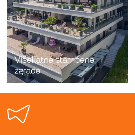
Višekatne stambene
zgrade