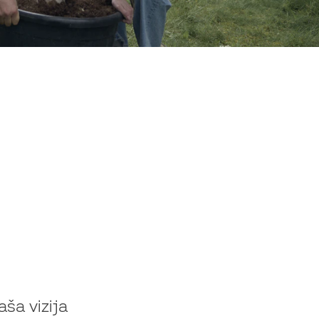
a. Održivost je vrijednost
aša vizija