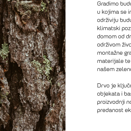
Gradimo bud
u kojima se in
održiviju bud
klimatski poz
domom od drv
održivom živo
montažne grad
materijale te
našem zeleno
Drvo je ključ
objekata i ba
proizvodnji n
predanost eko