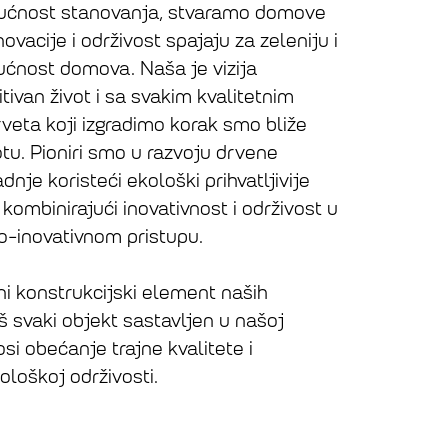
ućnost stanovanja, stvaramo domove
ovacije i održivost spajaju za zeleniju i
ućnost domova. Naša je vizija
itivan život i sa svakim kvalitetnim
eta koji izgradimo korak smo bliže
tu. Pioniri smo u razvoju drvene
nje koristeći ekološki prihvatljivije
 kombinirajući inovativnost i održivost u
-inovativnom pristupu.
ni konstrukcijski element naših
š svaki objekt sastavljen u našoj
osi obećanje trajne kvalitete i
loškoj održivosti.