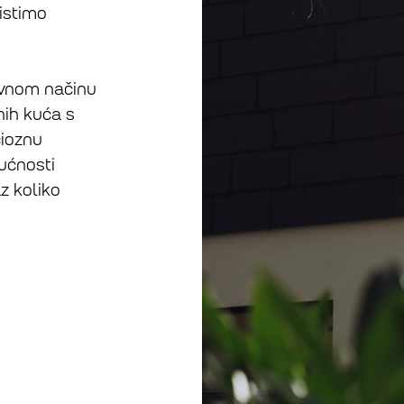
istimo
ivnom načinu
nih kuća s
ioznu
ućnosti
az koliko