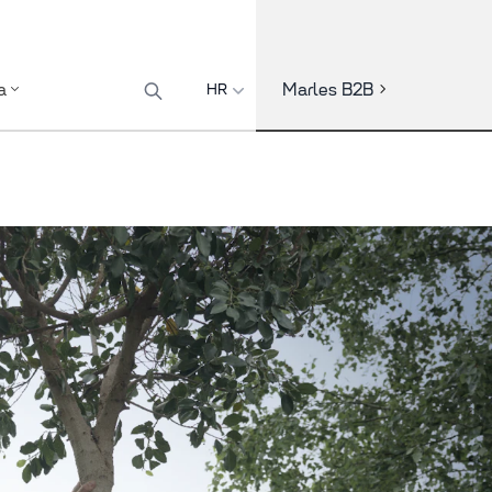
Marles B2B
a
HR