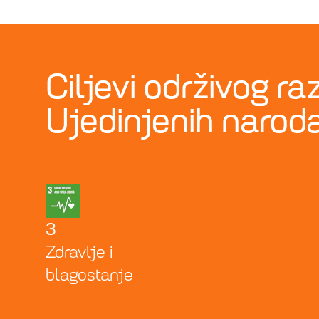
Ciljevi održivog ra
Ujedinjenih narod
3
Zdravlje i
blagostanje