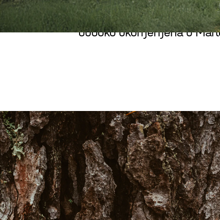
U Marlesu je održivi razvoj 
duboko ukorijenjena u Mar