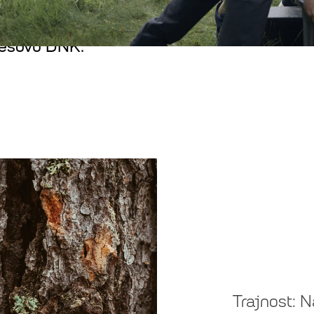
u središtu svega što radimo kao organizacij
lesovu DNK.
Trajnost: N