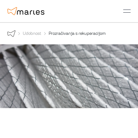
open
Udobnost
Prozračivanja s rekuperacijom
Prozračivanja s
rekuperacijom