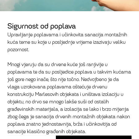
Sigurnost od poplava
Upravljanje poplavama i učinkovita sanacija montažnih
kuća teme su koje u posljednje vrijeme izazivaju veliku
pozornost.
Mnogi vjeruju da su drvene kuće još ranjivije u
poplavama te da su posljedice poplava u takvim kućama
još gore nego inače, što nije točno. Nedvojbeno je da
vlaga uzrokovana poplavama oštećuje drvenu
konstrukciju Marlesovih objekata i uništava izolaciju u
objektu, no drvo se mnogo lakše suši od ostalih
građevinskih materijala, a izolacija se lako i brzo mijenja
zbog čega je sanacija drvenih montažnih objekata nakon
poplava znatno jednostavnija, brža i učinkovitija od
sanacije klasično građenih objekata.