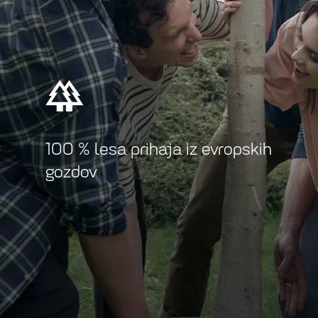
100 % lesa prihaja iz evropskih
gozdov