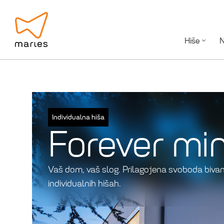
Hiše
N
Individualna hiša
Forever mi
Vaš dom, vaš slog. Prilagojena svoboda bivan
individualnih hišah.