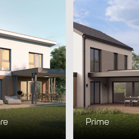
re
Prime