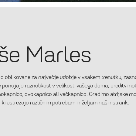
še Marles
asno oblikovane za največje udobje v vsakem trenutku, zasn
je ponujajo raznolikost v velikosti vašega doma, ureditvi no
, enokapnico, dvokapnico ali večkapnico. Gradimo atrijske m
 ki ustrezajo različnim potrebam in željam naših strank.