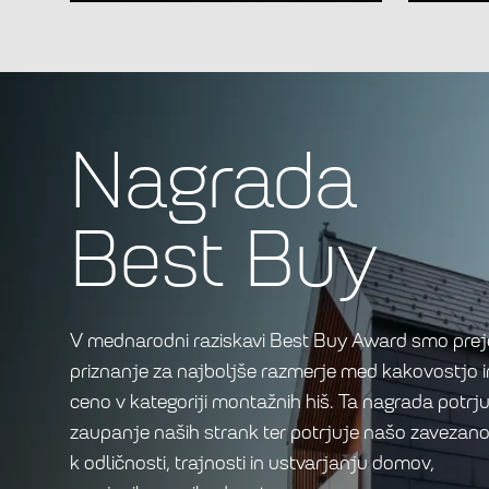
Nagrada
Best Buy
V mednarodni raziskavi Best Buy Award smo preje
priznanje za najboljše razmerje med kakovostjo i
ceno v kategoriji montažnih hiš. Ta nagrada potrj
zaupanje naših strank ter potrjuje našo zavezano
k odličnosti, trajnosti in ustvarjanju domov,