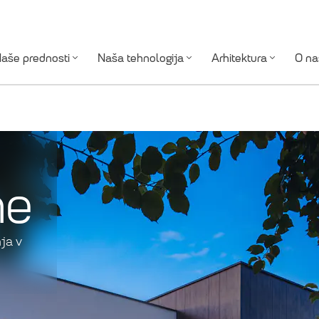
aše prednosti
Naša tehnologija
Arhitektura
O na
ne
ja v