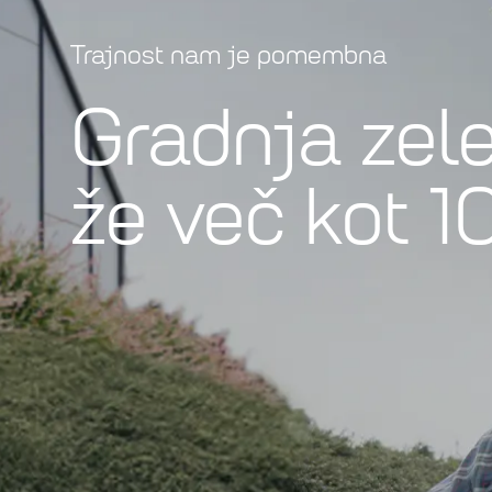
Trajnost nam je pomembna
Gradnja zel
že več kot 1