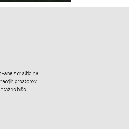
ovane z mislijo na
tranjih prostorov
ontažne hiše,