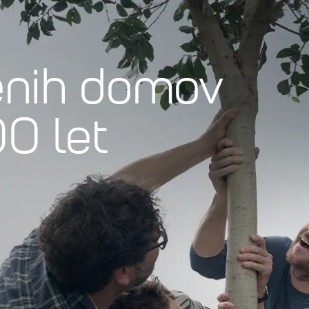
enih domov
00 let