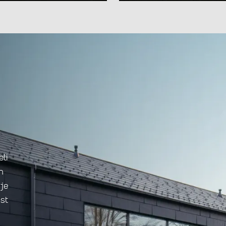
li
n
uje
st