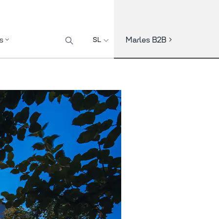
Marles B2B
s
SL