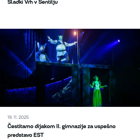
Sladki Vrh v Šentilju
19. 11. 2025
Čestitamo dijakom II. gimnazije za uspešno
predstavo EST