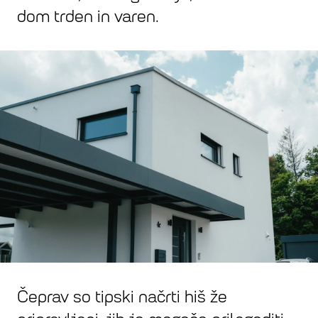
dom trden in varen.
Čeprav so tipski načrti hiš že