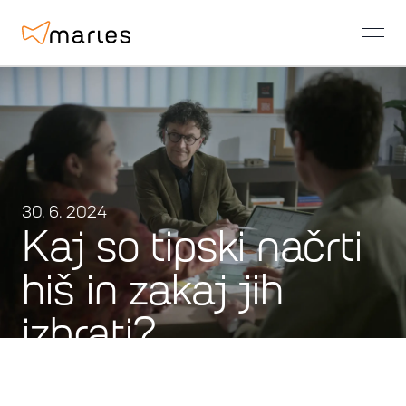
open
30. 6. 2024
Kaj so tipski načrti
hiš in zakaj jih
izbrati?