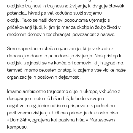
okoljsko trajnost in trajnostno življenje, ki dviguje človeški
potencial, hkrati pa velikodušno služi svojemu
okolju. Tako se naši domovi popolnoma ujemajo s
pričakovanji ljudi, ki jim je mar za okolje in želijo živeti v
modernih domovih ter ohranjati povezanost z naravo.
Smo napredno misleča organizacija, ki je v skladu z
današnjim dnem in prihodnostjo življenja. Naš pristop k
okoljski trajnosti se ne konča pri domovih, ki jih zgradimo,
temveč imamo celosten pristop, ki zajema vse vidike naše
organizacije in poslovnih dejavnosti.
Imamo ambiciozne trajnostne cilje in ukrepe, vključno z
doseganjem neto nič hiš in hiš, ki bodo s svojim
negativnim ogljičnim odtisom prispevale k podnebno
pozitivnemu življenju. Odličen primer je družinska hiša
»Dom24h«, zgrajena kot pasivna hiša v Marlesovem
kampusu.