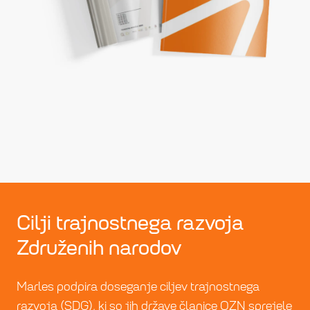
Cilji trajnostnega razvoja
Združenih narodov
Marles podpira doseganje ciljev trajnostnega
razvoja (SDG), ki so jih države članice OZN sprejele