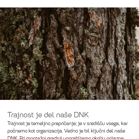
Trajnost je del naše DNK
Trajnost je temeljno prepričanje; je v središču vsega, kar
počnemo kot organizacija. Vedno je bil ključni del naše
DNK. Pri montažni gradnji uporabljamo okolju prijazne