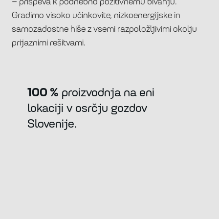
– prispeva k podnebno pozitivnemu bivanju.
Gradimo visoko učinkovite, nizkoenergijske in
samozadostne hiše z vsemi razpoložljivimi okolju
prijaznimi rešitvami.
100 %
proizvodnja na eni
lokaciji v osrčju gozdov
Slovenije.