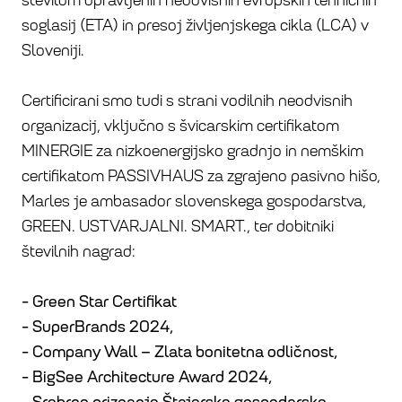
številom opravljenih neodvisnih evropskih tehničnih
soglasij (ETA) in presoj življenjskega cikla (LCA) v
Sloveniji.
Certificirani smo tudi s strani vodilnih neodvisnih
organizacij, vključno s švicarskim certifikatom
MINERGIE za nizkoenergijsko gradnjo in nemškim
certifikatom PASSIVHAUS za zgrajeno pasivno hišo,
Marles je ambasador slovenskega gospodarstva,
GREEN. USTVARJALNI. SMART., ter dobitniki
številnih nagrad:
- Green Star Certifikat
- SuperBrands 2024,
- Company Wall – Zlata bonitetna odličnost,
- BigSee Architecture Award 2024,