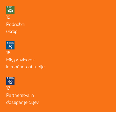
13
Podnebni
ukrepi
16
Mir, pravičnost
in močne institucije
17
Partnerstva in
doseganje ciljev