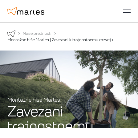
open
Naše prednosti
Montažne hiše Marles | Zavezani k trajnostnemu razvoju
Montažne hiše Marles
Zavezani
trajnostnemu