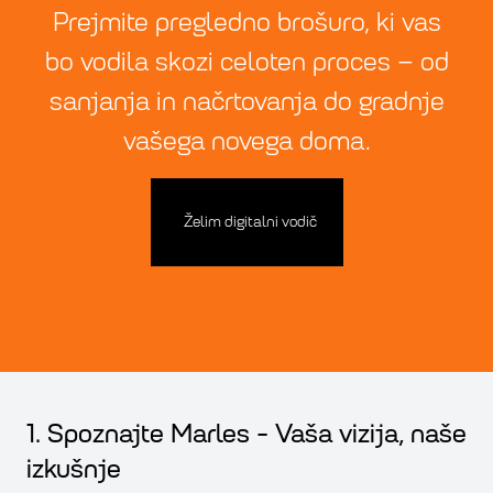
Prejmite pregledno brošuro, ki vas
bo vodila skozi celoten proces – od
sanjanja in načrtovanja do gradnje
vašega novega doma.
Želim digitalni vodič
1. Spoznajte Marles - Vaša vizija, naše
izkušnje