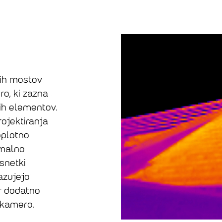
nih mostov
o, ki zazna
ih elementov.
rojektiranja
oplotno
imalno
snetki
azujejo
ar dodatno
 kamero.