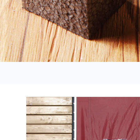
Pri Marlesu se zavedamo, da dobro 
velik prihranek energije ne samo poz
izvedenim ovojem objekta lahko pri
S premišljenim načinom gradnje, z nat
prekinjen. Preboje zmanjšamo na na
(celuloza, kameno volna kakovosti D