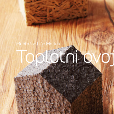
Montažne hiše Marles
Toplotni ovo
Toplotni ovoj hiše