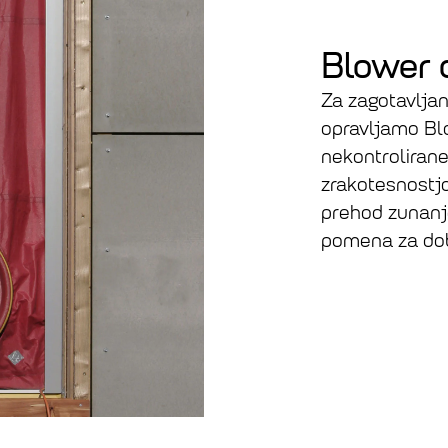
Blower 
Za zagotavljan
opravljamo Blo
nekontrolirane
zrakotesnostj
prehod zunanje
pomena za dob