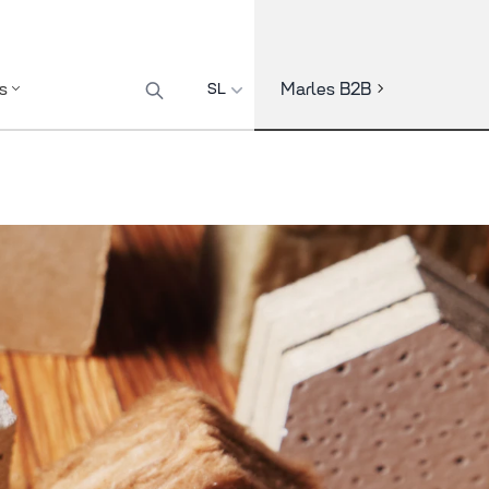
Marles B2B
s
SL