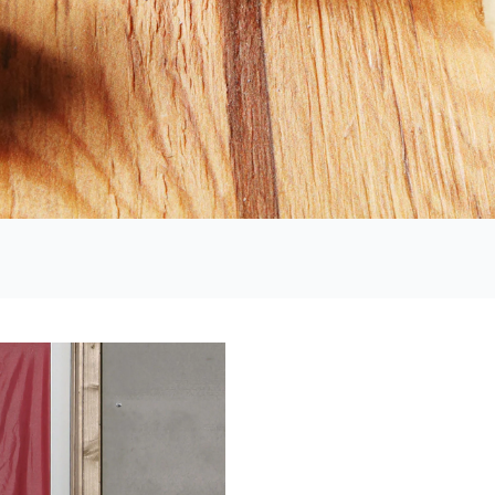
izolirana lesena montažna hiša s primernim in natančno
imi, ko je potrebno hišo ogrevati, temveč tudi poleti, ko 
pomoremo k optimalnejšim bivanjskim pogojem in prijetn
ančno izvedenimi detajli v proizvodnji in montaži se dosež
jmanjšo možno mero, za izolacijo uporabljamo materiale 
P5 in neopor®) in s tem zagotovimo najvišjo možno kako