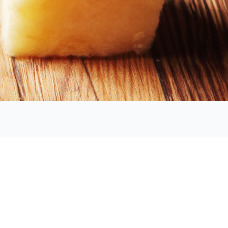
 izvedenim toplotnim ovojem pomeni
s pravilno načrtovanim in natančno
em počutju v objektu.
e, da sloj izolacije ni nikjer
z nizko toplotno prevodnostjo
vost.