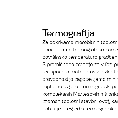
Termografija
Za odkrivanje morebitnih toplot
uporabljamo termografsko kamer
površinsko temperaturo gradben
S premišljeno gradnjo že v fazi p
ter uporabo materialov z nizko t
prevodnostjo zagotavljamo min
toplotno izgubo. Termografski po
kompleksnih Marlesovih hiš prik
izjemen toplotni stavbni ovoj, k
potrjuje pregled s termografsko